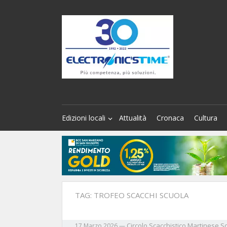
Edizioni locali
Attualità
Cronaca
Cultura
TAG:
TROFEO SCACCHI SCUOLA
Circolo Scacchistico Martinese
Sc
17 Marzo 2026
—