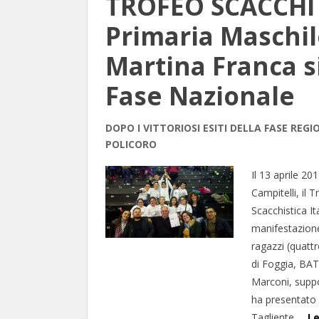
TROFEO SCACCHI
Primaria Maschile
Martina Franca si
Fase Nazionale
DOPO I VITTORIOSI ESITI DELLA FASE REG
POLICORO
Il 13 aprile 20
Campitelli, il
Scacchistica It
manifestazion
ragazzi (quattro
di Foggia, BAT,
Marconi, suppor
ha presentato
Tagliente,…
Le