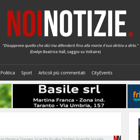
“Disapprovo quello che dici ma difenderò fino alla morte il tuo diritto a dirlo.”
(Evelyn Beatrice Hall, saggio su Voltaire)
Politica
Sport
Articoli più commentati
CityEvents
acchistica
Torneo Scacchi Puglia
Trofeo Scacchi Scuola