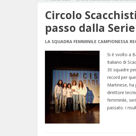
Circolo Scacchis
passo dalla Serie
LA SQUADRA FEMMINILE CAMPIONESSA R
Si è svolto a 
Italiano di Sc
30 squadre per
record per ques
Martinese, ha 
direttore tecn
femminile, ser
passato. I risu