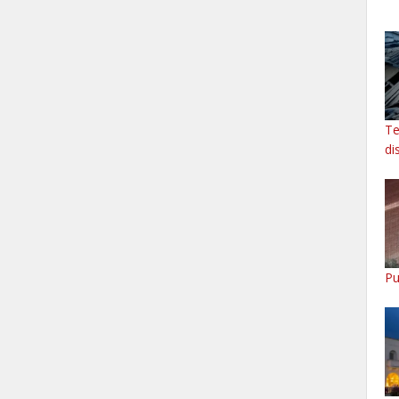
Te
di
Pu