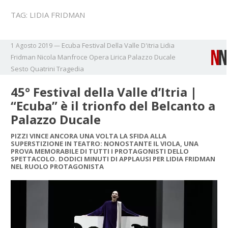
TAG:
LIDIA FRIDMAN
Ecuba
Festival Della Valle D'itria
Lidia
1 Agosto 2019
—
Fridman
Nicola Manfroce
Opera Lirica
Palazzo Ducale
Sesto Quatrini
Tragedia
45° Festival della Valle d’Itria |
“Ecuba” è il trionfo del Belcanto a
Palazzo Ducale
PIZZI VINCE ANCORA UNA VOLTA LA SFIDA ALLA
SUPERSTIZIONE IN TEATRO: NONOSTANTE IL VIOLA, UNA
PROVA MEMORABILE DI TUTTI I PROTAGONISTI DELLO
SPETTACOLO. DODICI MINUTI DI APPLAUSI PER LIDIA FRIDMAN
NEL RUOLO PROTAGONISTA