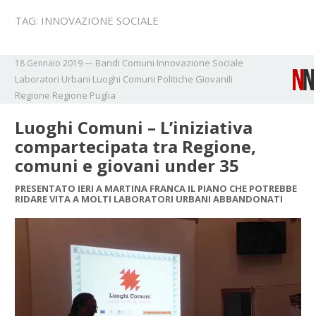
TAG:
INNOVAZIONE SOCIALE
Bandi
Comuni
Innovazione Sociale
18 Gennaio 2019
—
Laboratori Urbani
Luoghi Comuni
Politiche Giovanili
Regione
Regione Puglia
Luoghi Comuni – L’iniziativa
compartecipata tra Regione,
comuni e giovani under 35
PRESENTATO IERI A MARTINA FRANCA IL PIANO CHE POTREBBE
RIDARE VITA A MOLTI LABORATORI URBANI ABBANDONATI