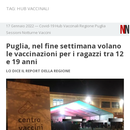
TAG:
HUB VACCINALI
Covid-19
Hub Vaccinali
Regione Puglia
17 Gennaio 2022
—
Sessioni Notturne
Vaccini
Puglia, nel fine settimana volano
le vaccinazioni per i ragazzi tra 12
e 19 anni
LO DICE IL REPORT DELLA REGIONE