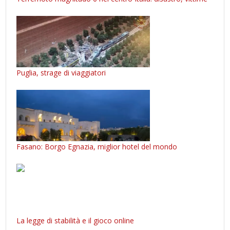
Puglia, strage di viaggiatori
Fasano: Borgo Egnazia, miglior hotel del mondo
La legge di stabilità e il gioco online