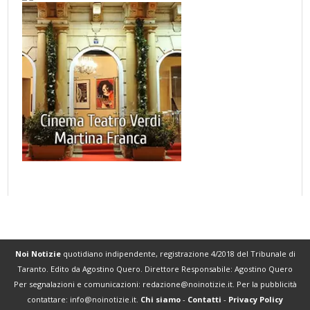
Noi Notizie
quotidiano indipendente, registrazione 4/2018 del Tribunale di
Taranto. Edito da Agostino Quero. Direttore Responsabile: Agostino Quero
Per segnalazioni e comunicazioni:
redazione@noinotizie.it
. Per la pubblicità
contattare:
info@noinotizie.it
.
Chi siamo
-
Contatti
-
Privacy Policy