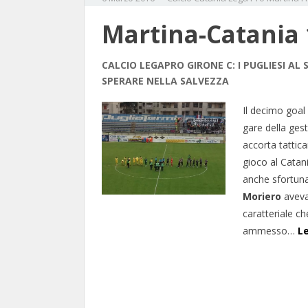
Martina-Catania 
CALCIO LEGAPRO GIRONE C: I PUGLIESI 
SPERARE NELLA SALVEZZA
Il decimo goal
gare della ges
accorta tattica
gioco al Catan
anche sfortuna
Moriero
aveva
caratteriale ch
ammesso…
Le