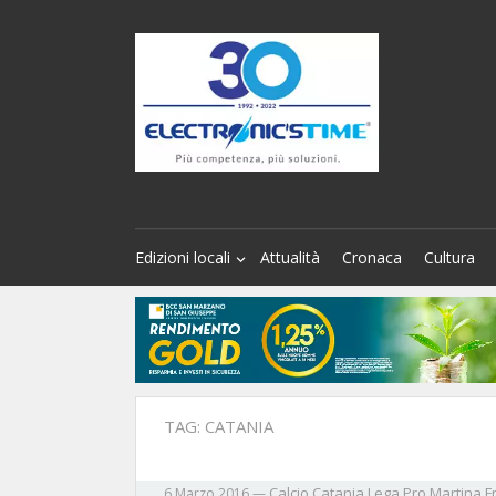
Edizioni locali
Attualità
Cronaca
Cultura
TAG:
CATANIA
Calcio
Catania
Lega Pro
Martina F
6 Marzo 2016
—