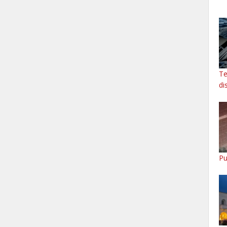
Te
di
Pu