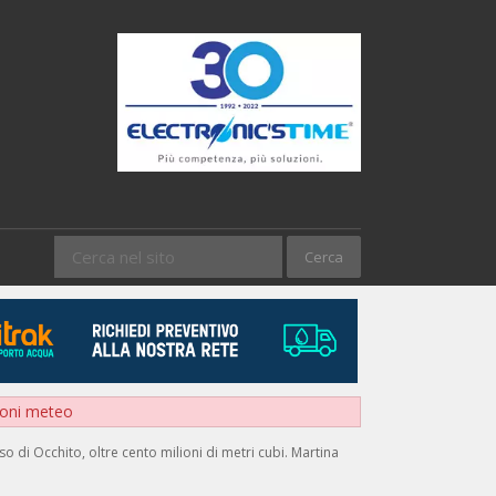
sioni meteo
o di Occhito, oltre cento milioni di metri cubi. Martina