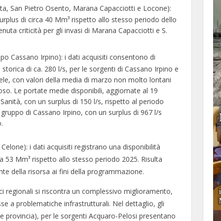
ta, San Pietro Osento, Marana Capacciotti e Locone):
surplus di circa 40 Mm³ rispetto allo stesso periodo dello
ta criticità per gli invasi di Marana Capacciotti e S.
o Cassano Irpino): i dati acquisiti consentono di
a storica di ca. 280 l/s, per le sorgenti di Cassano Irpino e
sele, con valori della media di marzo non molto lontani
oso. Le portate medie disponibili, aggiornate al 19
Sanità, con un surplus di 150 l/s, rispetto al periodo
 gruppo di Cassano Irpino, con un surplus di 967 l/s
.
lone): i dati acquisiti registrano una disponibilità
ca 53 Mm³ rispetto allo stesso periodo 2025. Risulta
e della risorsa ai fini della programmazione.
ci regionali si riscontra un complessivo miglioramento,
e a problematiche infrastrutturali. Nel dettaglio, gli
 provincia), per le sorgenti Acquaro-Pelosi presentano