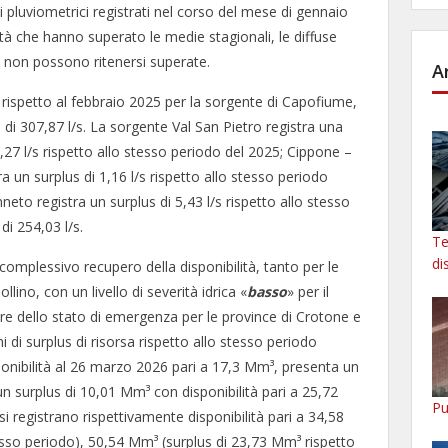
ti pluviometrici registrati nel corso del mese di gennaio
ità che hanno superato le medie stagionali, le diffuse
ne non possono ritenersi superate.
A
/s rispetto al febbraio 2025 per la sorgente di Capofiume,
 di 307,87 l/s. La sorgente Val San Pietro registra una
 0,27 l/s rispetto allo stesso periodo del 2025; Cippone –
a un surplus di 1,16 l/s rispetto allo stesso periodo
to registra un surplus di 5,43 l/s rispetto allo stesso
di 254,03 l/s.
Te
di
 complessivo recupero della disponibilità, tanto per le
ino, con un livello di severità idrica «
basso
» per il
ere dello stato di emergenza per le province di Crotone e
i di surplus di risorsa rispetto allo stesso periodo
ponibilità al 26 marzo 2026 pari a 17,3 Mm³, presenta un
un surplus di 10,01 Mm³ con disponibilità pari a 25,72
Pu
 registrano rispettivamente disponibilità pari a 34,58
esso periodo), 50,54 Mm³ (surplus di 23,73 Mm³ rispetto