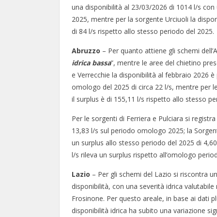
una disponibilità al 23/03/2026 di 1014 l/s con
2025, mentre per la sorgente Urciuoli la disponi
di 84 l/s rispetto allo stesso periodo del 2025.
Abruzzo
– Per quanto attiene gli schemi dell’A
idrica
bassa
”, mentre le aree del chietino pre
e Verrecchie la disponibilità al febbraio 2026 è
omologo del 2025 di circa 22 l/s, mentre per le
il surplus è di 155,11 l/s rispetto allo stesso p
Per le sorgenti di Ferriera e Pulciara si registr
13,83 l/s sul periodo omologo 2025; la Sorgent
un surplus allo stesso periodo del 2025 di 4,60 l/
l/s rileva un surplus rispetto all’omologo period
Lazio
– Per gli schemi del Lazio si riscontra 
disponibilità, con una severità idrica valutabil
Frosinone. Per questo areale, in base ai dati plu
disponibilità idrica ha subito una variazione si