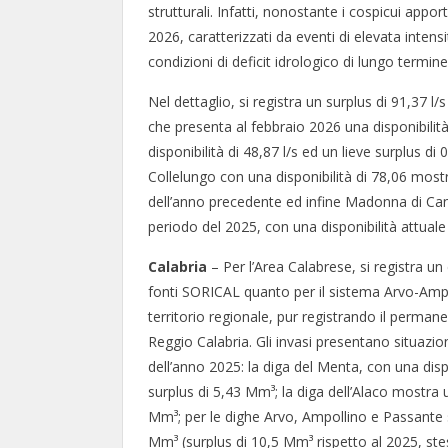
strutturali. Infatti, nonostante i cospicui appor
2026, caratterizzati da eventi di elevata intens
condizioni di deficit idrologico di lungo termi
Nel dettaglio, si registra un surplus di 91,37 l
che presenta al febbraio 2026 una disponibilità
disponibilità di 48,87 l/s ed un lieve surplus di
Collelungo con una disponibilità di 78,06 mostr
dell’anno precedente ed infine Madonna di Canne
periodo del 2025, con una disponibilità attuale 
Calabria
– Per l’Area Calabrese, si registra un
fonti SORICAL quanto per il sistema Arvo-Ampoll
territorio regionale, pur registrando il perman
Reggio Calabria. Gli invasi presentano situazion
dell’anno 2025: la diga del Menta, con una dis
surplus di 5,43 Mm³; la diga dell’Alaco mostra 
Mm³; per le dighe Arvo, Ampollino e Passante si
Mm³ (surplus di 10,5 Mm³ rispetto al 2025, st