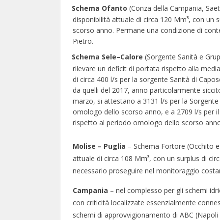
Schema Ofanto
(Conza della Campania, Saet
disponibilità attuale di circa 120 Mm³, con un 
scorso anno. Permane una condizione di contenu
Pietro.
Schema Sele–Calore
(Sorgente Sanità e Grupp
rilevare un deficit di portata rispetto alla medi
di circa 400 l/s per la sorgente Sanità di Capo
da quelli del 2017, anno particolarmente siccit
marzo, si attestano a 3131 l/s per la Sorgente 
omologo dello scorso anno, e a 2709 l/s per il
rispetto al periodo omologo dello scorso anno
Molise – Puglia
– Schema Fortore (Occhito e Ce
attuale di circa 108 Mm³, con un surplus di cir
necessario proseguire nel monitoraggio costant
Campania
– nel complesso per gli schemi idri
con criticità localizzate essenzialmente conness
schemi di approvvigionamento di ABC (Napoli e