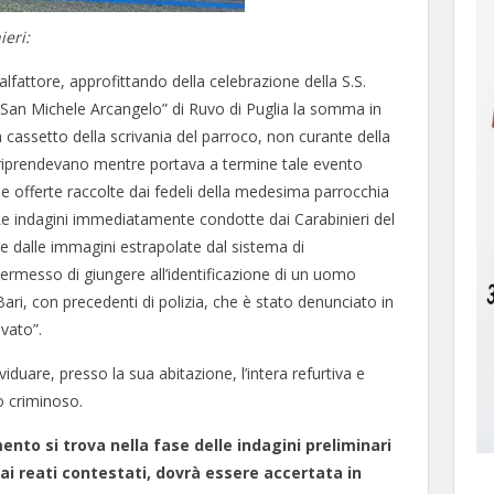
ieri:
lfattore, approfittando della celebrazione della S.S.
 “San Michele Arcangelo” di Ruvo di Puglia la somma in
n cassetto della scrivania del parroco, non curante della
o riprendevano mentre portava a termine tale evento
e offerte raccolte dai fedeli della medesima parrocchia
. Le indagini immediatamente condotte dai Carabinieri del
e dalle immagini estrapolate dal sistema di
permesso di giungere all’identificazione di un uomo
i Bari, con precedenti di polizia, che è stato denunciato in
avato”.
iduare, presso la sua abitazione, l’intera refurtiva e
o criminoso.
nto si trova nella fase delle indagini preliminari
 ai reati contestati, dovrà essere accertata in