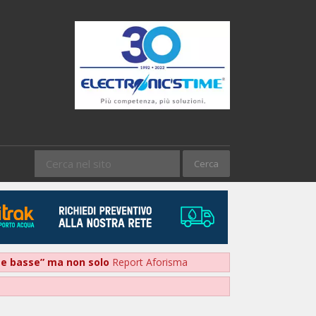
nte basse” ma non solo
Report Aforisma