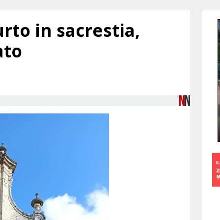
urto in sacrestia,
ato