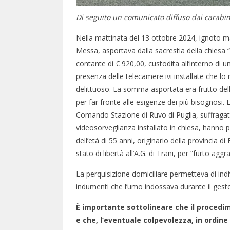
Di seguito un comunicato diffuso dai carabin
Nella mattinata del 13 ottobre 2024, ignoto ma
Messa, asportava dalla sacrestia della chiesa
contante di € 920,00, custodita all’interno di u
presenza delle telecamere ivi installate che l
delittuoso. La somma asportata era frutto dell
per far fronte alle esigenze dei più bisognosi
Comando Stazione di Ruvo di Puglia, suffragat
videosorveglianza installato in chiesa, hanno 
dell’età di 55 anni, originario della provincia d
stato di libertà all’A.G. di Trani, per “furto aggr
La perquisizione domiciliare permetteva di indiv
indumenti che l’umo indossava durante il gest
È importante sottolineare che il procedime
e che, l’eventuale colpevolezza, in ordine