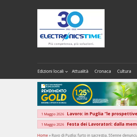
Edizioni locali
Attualità
Cronaca
Cultura
Lavoro: in Puglia “le prospett
1 Maggio 2026
Festa dei Lavoratori: dalla memo
1 Maggio 2026
Home
»
Ruvo di Puglia: furto in sacrestia, 55enne denunci