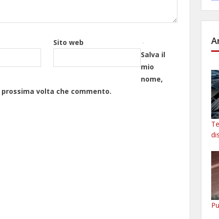
A
Sito web
Salva il
mio
nome,
la prossima volta che commento.
Te
di
Pu