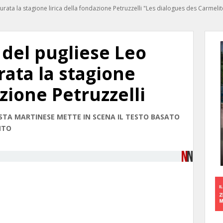
urata la stagione lirica della fondazione Petruzzelli "Les dialogues des Carmelite
a del pugliese Leo
ata la stagione
azione Petruzzelli
GISTA MARTINESE METTE IN SCENA IL TESTO BASATO
NTO