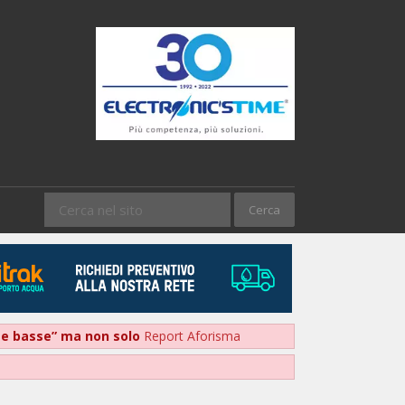
nte basse” ma non solo
Report Aforisma