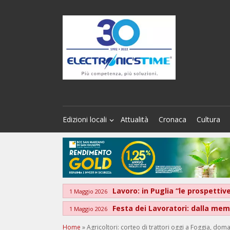
Edizioni locali
Attualità
Cronaca
Cultura
Lavoro: in Puglia “le prospett
1 Maggio 2026
Festa dei Lavoratori: dalla memo
1 Maggio 2026
Home
»
Agricoltori: corteo di trattori oggi a Foggia, doma