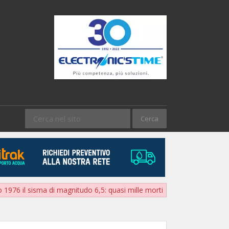
 1976 il sisma di magnitudo 6,5: quasi mille morti