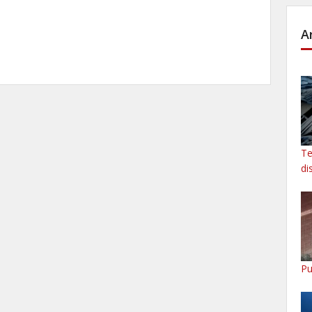
A
Te
di
Pu