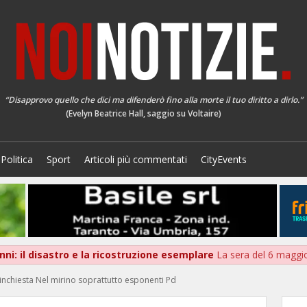
“Disapprovo quello che dici ma difenderò fino alla morte il tuo diritto a dirlo.”
(Evelyn Beatrice Hall, saggio su Voltaire)
Politica
Sport
Articoli più commentati
CityEvents
nni: il disastro e la ricostruzione esemplare
La sera del 6 maggio
o inchiesta Nel mirino soprattutto esponenti Pd