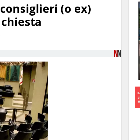
consiglieri (o ex)
nchiesta
D