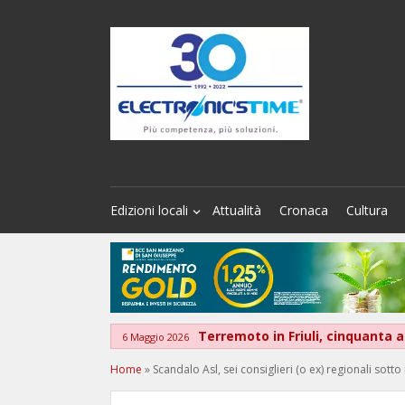
Edizioni locali
Attualità
Cronaca
Cultura
Terremoto in Friuli, cinquanta a
6 Maggio 2026
Home
»
Scandalo Asl, sei consiglieri (o ex) regionali sott