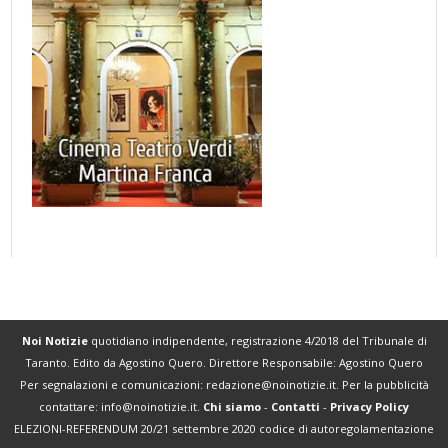
Noi Notizie
quotidiano indipendente, registrazione 4/2018 del Tribunale di
Taranto. Edito da Agostino Quero. Direttore Responsabile: Agostino Quero
Per segnalazioni e comunicazioni:
redazione@noinotizie.it
. Per la pubblicità
contattare:
info@noinotizie.it
.
Chi siamo
-
Contatti
-
Privacy Policy
ELEZIONI-REFERENDUM 20/21 settembre 2020 codice di autoregolamentazione