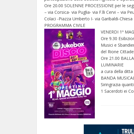
Ore 20.00 SOLENNE PROCESSIONE per le seguen
– via Corsica- via Puglia- via F.lli Cervi – via 
Colaci -Piazza Umberto I- via Garibaldi-Chiesa
PROGRAMMA CIVILE
VENERDI 1º MAG
Ore 9.30 Esibizi
Musici e Sbandier
del Rione Cittadel
Ore 21.00 BALL
LUMINARIE
a cura della dit
BANDA MUSICALE 
Siringrazia quant
1 Sacerdoti ei C