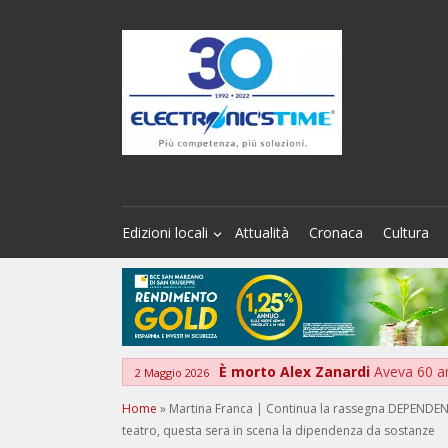
Edizioni locali
Attualità
Cronaca
Cultura
È morto Alex Zanardi
Aveva 60 a
2 Maggio 2026
Home
»
Martina Franca | Continua la rassegna DEPENDENCE
teatro, questa sera in scena la dipendenza da sostanze