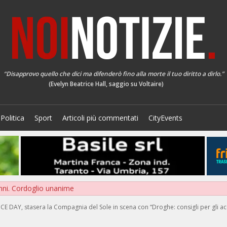
“Disapprovo quello che dici ma difenderò fino alla morte il tuo diritto a dirlo.”
(Evelyn Beatrice Hall, saggio su Voltaire)
Politica
Sport
Articoli più commentati
CityEvents
nni. Cordoglio unanime
 DAY, stasera la Compagnia del Sole in scena con “Droghe: consigli per gli acq