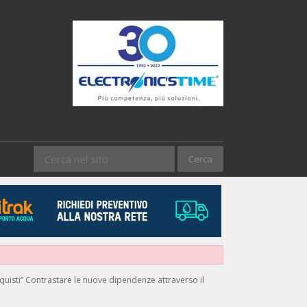
uisti” Contrastare le nuove dipendenze attraverso il