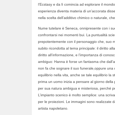
l’Ecstasy e da lì comincia ad esplorare il mondo
esperienza diventa materia di un’accorata disserta
nella scelta dell’additivo chimico o naturale, che
Nume tutelare è Seneca, onnipresente con i suoi 
confrontarsi nei momenti bui. La puntualità scien
prepotentemente con il personaggio che, suo mal
subito ricondotta al tema principale: il diritto al
diritto all’informazione, e l’importanza di conosce
ambiguo: Hanna è forse un fantasma che dall’al
non fa che sognare il suo funerale,oppure una 
equilibrio nella vita, anche se tale equilibrio 
prima un uomo inizia a pensare al giorno della 
per sua natura ambigua e misteriosa, perché pro
L’impianto scenico è molto semplice: una scriva
per le proiezioni. Le immagini sono realizzate 
artista napoletano.