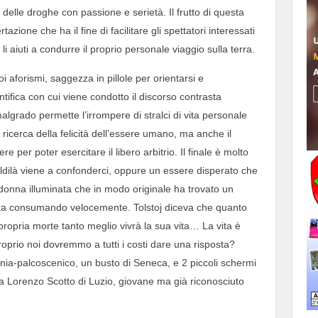
 delle droghe con passione e serietà. Il frutto di questa
zione che ha il fine di facilitare gli spettatori interessati
 li aiuti a condurre il proprio personale viaggio sulla terra.
aforismi, saggezza in pillole per orientarsi e
tifica con cui viene condotto il discorso contrasta
grado permette l’irrompere di stralci di vita personale
la ricerca della felicità dell’essere umano, ma anche il
re per poter esercitare il libero arbitrio. Il finale è molto
dilà viene a confonderci, oppure un essere disperato che
donna illuminata che in modo originale ha trovato un
la sta consumando velocemente. Tolstoj diceva che quanto
propria morte tanto meglio vivrà la sua vita… La vita è
prio noi dovremmo a tutti i costi dare una risposta?
nia-palcoscenico, un busto di Seneca, e 2 piccoli schermi
da Lorenzo Scotto di Luzio, giovane ma già riconosciuto