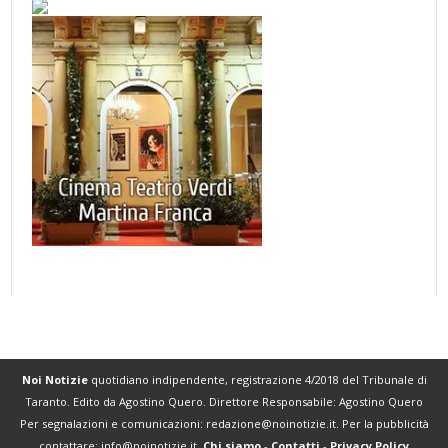
Noi Notizie
quotidiano indipendente, registrazione 4/2018 del Tribunale di
Taranto. Edito da Agostino Quero. Direttore Responsabile: Agostino Quero
Per segnalazioni e comunicazioni:
redazione@noinotizie.it
. Per la pubblicità
contattare:
info@noinotizie.it
.
Chi siamo
-
Contatti
-
Privacy Policy