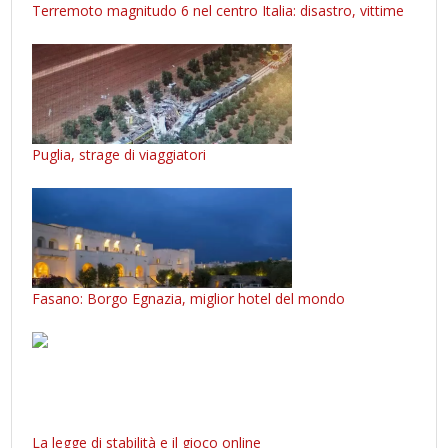
Terremoto magnitudo 6 nel centro Italia: disastro, vittime
Puglia, strage di viaggiatori
Fasano: Borgo Egnazia, miglior hotel del mondo
La legge di stabilità e il gioco online