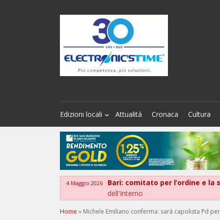
Edizioni locali
Attualità
Cronaca
Cultura
Bari: comitato per l’ordine e la
4 Maggio 2026
dell'Interno
Home
»
Michele Emiliano conferma: sarà capolista Pd per 