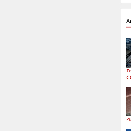
A
Te
di
Pu