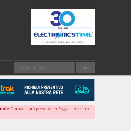
onale
Domani sarà presente in Puglia il ministro