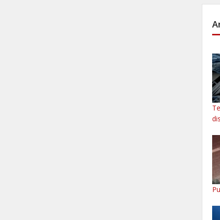
A
Te
di
Pu