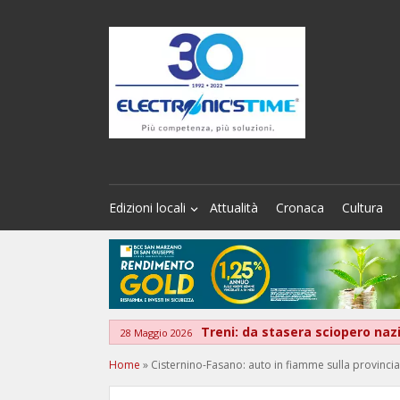
Edizioni locali
Attualità
Cronaca
Cultura
Treni: da stasera sciopero na
28 Maggio 2026
Home
»
Cisternino-Fasano: auto in fiamme sulla provinci