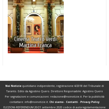
Noi Notizie
quotidiano indipendente, registrazione 4/2018 del Tribunale di
Taranto. Edito da Agostino Quero. Direttore Responsabile: Agostino Quero
Per segnalazioni e comunicazioni:
redazione@noinotizie.it
. Per la pubblicità
contattare:
info@noinotizie.it
.
Chi siamo
-
Contatti
-
Privacy Policy
ELEZIONI-REFERENDUM 20/21 settembre 2020 codice di autoregolamentazione