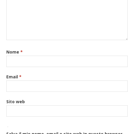
Nome
*
Email
*
Sito web
Salva il mio nome, email e sito web in questo browser