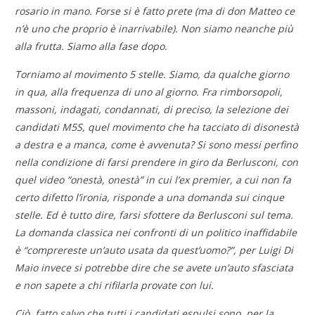
rosario in mano. Forse si è fatto prete (ma di don Matteo ce
n’è uno che proprio è inarrivabile). Non siamo neanche più
alla frutta. Siamo alla fase dopo.
Torniamo al movimento 5 stelle. Siamo, da qualche giorno
in qua, alla frequenza di uno al giorno. Fra rimborsopoli,
massoni, indagati, condannati, di preciso, la selezione dei
candidati M5S, quel movimento che ha tacciato di disonestà
a destra e a manca, come è avvenuta? Si sono messi perfino
nella condizione di farsi prendere in giro da Berlusconi, con
quel video “onestà, onestà” in cui l’ex premier, a cui non fa
certo difetto l’ironia, risponde a una domanda sui cinque
stelle. Ed è tutto dire, farsi sfottere da Berlusconi sul tema.
La domanda classica nei confronti di un politico inaffidabile
è “comprereste un’auto usata da quest’uomo?”, per Luigi Di
Maio invece si potrebbe dire che se avete un’auto sfasciata
e non sapete a chi rifilarla provate con lui.
Ciò, fatto salvo che tutti i candidati espulsi sono, per la