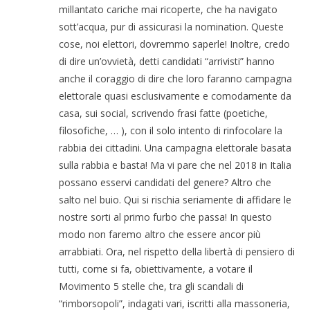
millantato cariche mai ricoperte, che ha navigato
sott’acqua, pur di assicurasi la nomination. Queste
cose, noi elettori, dovremmo saperle! Inoltre, credo
di dire un’ovvietà, detti candidati “arrivisti” hanno
anche il coraggio di dire che loro faranno campagna
elettorale quasi esclusivamente e comodamente da
casa, sui social, scrivendo frasi fatte (poetiche,
filosofiche, … ), con il solo intento di rinfocolare la
rabbia dei cittadini. Una campagna elettorale basata
sulla rabbia e basta! Ma vi pare che nel 2018 in Italia
possano esservi candidati del genere? Altro che
salto nel buio. Qui si rischia seriamente di affidare le
nostre sorti al primo furbo che passa! In questo
modo non faremo altro che essere ancor più
arrabbiati. Ora, nel rispetto della libertà di pensiero di
tutti, come si fa, obiettivamente, a votare il
Movimento 5 stelle che, tra gli scandali di
“rimborsopoli”, indagati vari, iscritti alla massoneria,