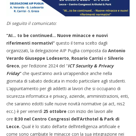
Di seguito il comunicato:
“AI… to be continued… Nuove minacce e nuovi
riferimenti normativi”
questo il tema scelto dagli
organizzati, la delegazione AIP Puglia composta da
Antonio
Verardo
Giuseppe Lodeserto
,
Rosario Carrisi
e
Silverio
Greco
, per l’edizione 2024 del “
ICT Security & Privacy
Friday
“
che quest’anno avrà un’appendice anche nella
giornata di sabato dedicata in modo particolare agli studenti.
L’appuntamento per gli addetti ai lavori che si occupano di
sicurezza informatica e privacy, aziende, amministrazioni, enti,
che saranno edotti sulle nuove novità normative (ai act, nis2
ecc.) è per venerdì
25 ottobre
con inizio dei lavori alle
ore
8:30 nel Centro Congressi dell’Arthotel & Park di
Lecce.
Qual è lo stato dell’arte dell’intelligenza artificiale e
come sono cambiate le minacce con la sua integrazione nei