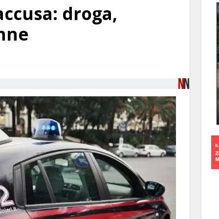
accusa: droga,
enne