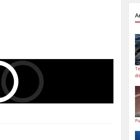
A
Te
di
Pu