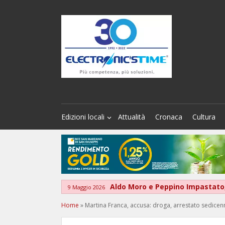
Edizioni locali
Attualità
Cronaca
Cultura
Aldo Moro e Peppino Impastato,
9 Maggio 2026
Home
»
Martina Franca, accusa: droga, arrestato sedicen