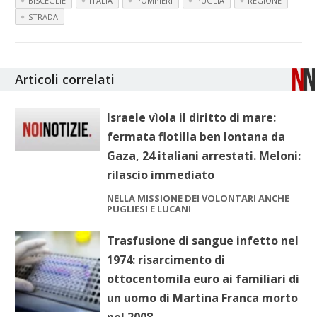
BISCEGLIE
ITALIA
POMPIERI
PUGLIA
REGIONE
STRADA
Articoli correlati
Israele vìola il diritto di mare:
fermata flotilla ben lontana da
Gaza, 24 italiani arrestati. Meloni:
rilascio immediato
NELLA MISSIONE DEI VOLONTARI ANCHE
PUGLIESI E LUCANI
Trasfusione di sangue infetto nel
1974: risarcimento di
ottocentomila euro ai familiari di
un uomo di Martina Franca morto