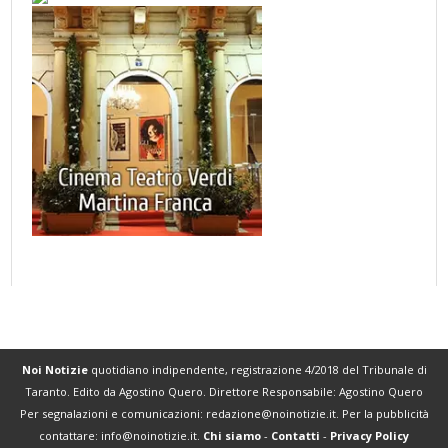
Noi Notizie
quotidiano indipendente, registrazione 4/2018 del Tribunale di
Taranto. Edito da Agostino Quero. Direttore Responsabile: Agostino Quero
Per segnalazioni e comunicazioni:
redazione@noinotizie.it
. Per la pubblicità
contattare:
info@noinotizie.it
.
Chi siamo
-
Contatti
-
Privacy Policy