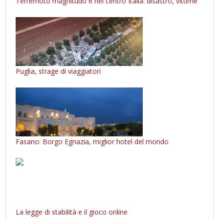
Terremoto magnitudo 6 nel centro Italia: disastro, vittime
Puglia, strage di viaggiatori
Fasano: Borgo Egnazia, miglior hotel del mondo
La legge di stabilità e il gioco online