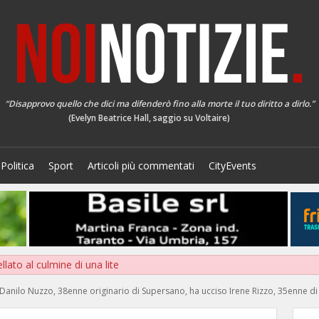
“Disapprovo quello che dici ma difenderò fino alla morte il tuo diritto a dirlo.”
(Evelyn Beatrice Hall, saggio su Voltaire)
Politica
Sport
Articoli più commentati
CityEvents
llato al culmine di una lite
anilo Nuzzo, 38enne originario di Supersano, ha ucciso Irene Rizzo, 35enne di Ru