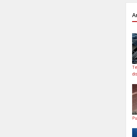
A
Te
di
Pu