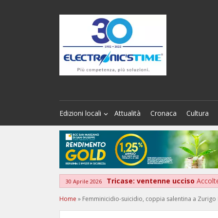
Edizioni locali
Attualità
Cronaca
Cultura
Tricase: ventenne ucciso
Accolte
30 Aprile 2026
Home
»
Femminicidio-suicidio, coppia salentina a Zurigo D