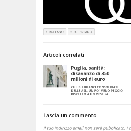
RUFFANO
SUPERSANO
Articoli correlati
Puglia, sanità:
disavanzo di 350
milioni di euro
CHIUSI I BILANCI CONSOLIDATI
DELLE ASL, UN PO' MENO PEGGIO
RISPETTO A UN MESE FA
Lascia un commento
Il tuo indirizzo email non sarà pubblicato.
I 