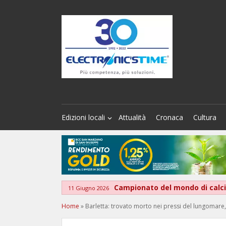
Edizioni locali
Attualità
Cronaca
Cultura
Campionato del mondo di calcio
11 Giugno 2026
Home
»
Barletta: trovato morto nei pressi del lungomare,