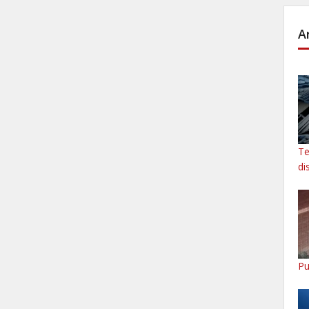
A
Te
di
Pu