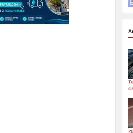
A
Te
di
Pu