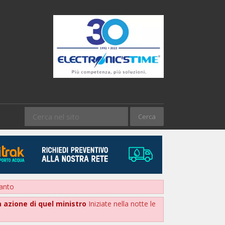
ranto
ma azione di quel ministro
Iniziate nella notte le