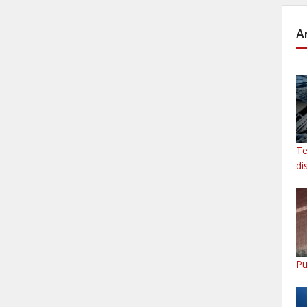
A
Te
di
Pu