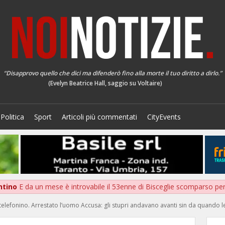
“Disapprovo quello che dici ma difenderò fino alla morte il tuo diritto a dirlo.”
(Evelyn Beatrice Hall, saggio su Voltaire)
Politica
Sport
Articoli più commentati
CityEvents
entino
E da un mese è introvabile il 53enne di Bisceglie scomparso per 
l telefonino. Arrestato l’uomo Accusa: gli stupri andavano avanti sin da quando l