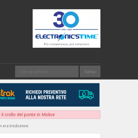
il crollo del ponte in Molise
ei era tredicenne