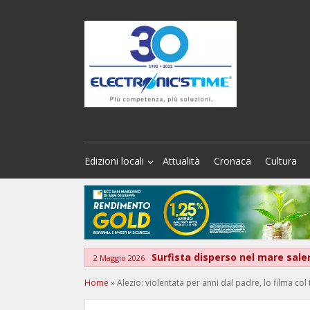
Edizioni locali
Attualità
Cronaca
Cultura
Surfista disperso nel mare sal
2 Maggio 2026
Home
»
Alezio: violentata per anni dal padre, lo filma co