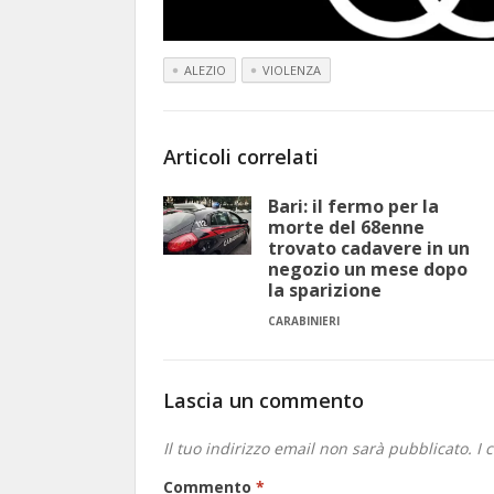
ALEZIO
VIOLENZA
Articoli correlati
Bari: il fermo per la
morte del 68enne
trovato cadavere in un
negozio un mese dopo
la sparizione
CARABINIERI
Lascia un commento
Il tuo indirizzo email non sarà pubblicato.
I 
Commento
*