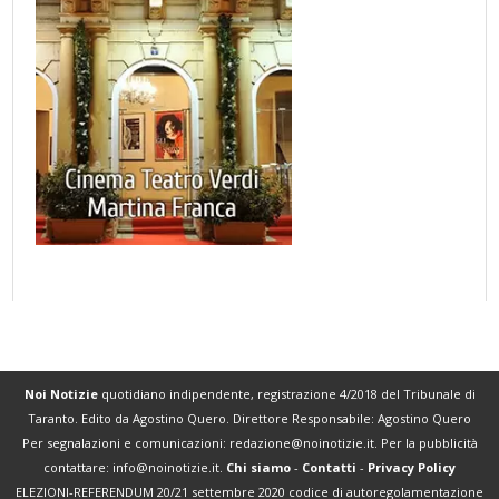
Noi Notizie
quotidiano indipendente, registrazione 4/2018 del Tribunale di
Taranto. Edito da Agostino Quero. Direttore Responsabile: Agostino Quero
Per segnalazioni e comunicazioni:
redazione@noinotizie.it
. Per la pubblicità
contattare:
info@noinotizie.it
.
Chi siamo
-
Contatti
-
Privacy Policy
ELEZIONI-REFERENDUM 20/21 settembre 2020 codice di autoregolamentazione