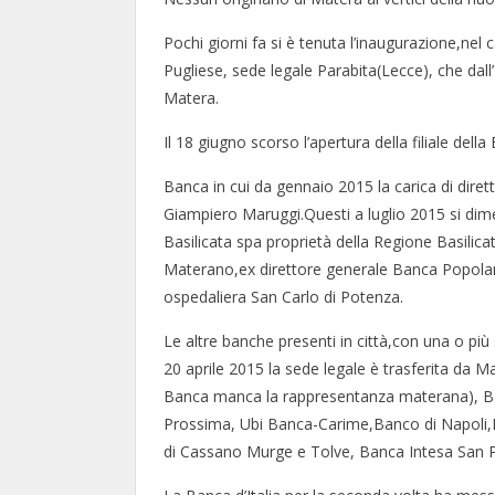
Pochi giorni fa si è tenuta l’inaugurazione,ne
Pugliese, sede legale Parabita(Lecce), che dall
Matera.
Il 18 giugno scorso l’apertura della filiale del
Banca in cui da gennaio 2015 la carica di diret
Giampiero Maruggi.Questi a luglio 2015 si di
Basilicata spa proprietà della Regione Basilic
Materano,ex direttore generale Banca Popolar
ospedaliera San Carlo di Potenza.
Le altre banche presenti in città,con una o più
20 aprile 2015 la sede legale è trasferita da M
Banca manca la rappresentanza materana), Ban
Prossima, Ubi Banca-Carime,Banco di Napoli,B
di Cassano Murge e Tolve, Banca Intesa San 