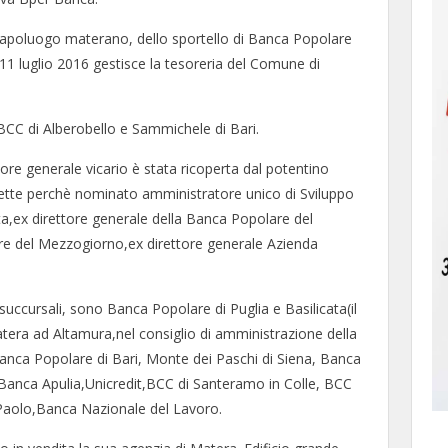
l capoluogo materano, dello sportello di Banca Popolare
’11 luglio 2016 gestisce la tesoreria del Comune di
la BCC di Alberobello e Sammichele di Bari.
tore generale vicario è stata ricoperta dal potentino
mette perchè nominato amministratore unico di Sviluppo
ata,ex direttore generale della Banca Popolare del
e del Mezzogiorno,ex direttore generale Azienda
 succursali, sono Banca Popolare di Puglia e Basilicata(il
atera ad Altamura,nel consiglio di amministrazione della
ca Popolare di Bari, Monte dei Paschi di Siena, Banca
anca Apulia,Unicredit,BCC di Santeramo in Colle, BCC
Paolo,Banca Nazionale del Lavoro.