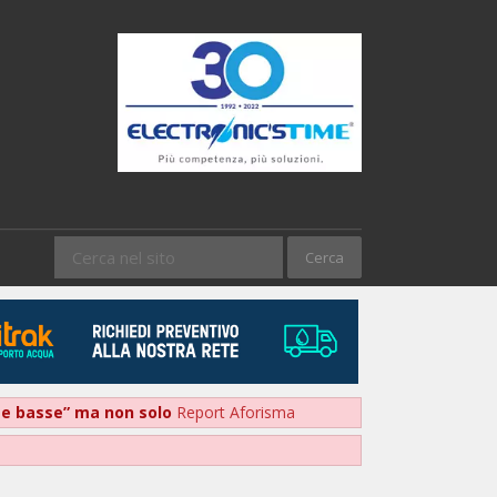
nte basse” ma non solo
Report Aforisma