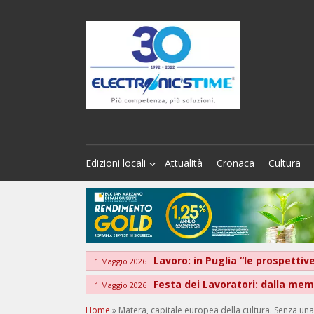
Edizioni locali
Attualità
Cronaca
Cultura
Lavoro: in Puglia “le prospett
1 Maggio 2026
Festa dei Lavoratori: dalla memo
1 Maggio 2026
Home
»
Matera, capitale europea della cultura. Senza una