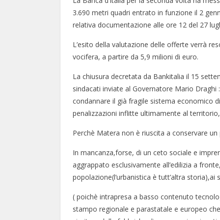
La Banca d’Italia per la seconda volta ha mess
3.690 metri quadri entrato in funzione il 2 ge
relativa documentazione alle ore 12 del 27 lug
L’esito della valutazione delle offerte verrà r
vocifera, a partire da 5,9 milioni di euro.
La chiusura decretata da Bankitalia il 15 sette
sindacati inviate al Governatore Mario Draghi :
condannare il già fragile sistema economico di
penalizzazioni inflitte ultimamente al territori
Perchè Matera non è riuscita a conservare un
In mancanza,forse, di un ceto sociale e impre
aggrappato esclusivamente all’edilizia a fronte, 
popolazione(l’urbanistica è tutt’altra storia),ai s
( poichè intrapresa a basso contenuto tecnologi
stampo regionale e parastatale e europeo che 