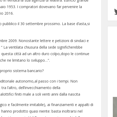
o in vendita la sua agenzia di Matera. Edificio grande
nnaio 1953. I compratori dovevano far pervenire la
lio 2016.
eso pubblico il 30 settembre prossimo. La base d’asta,si
mbre 2009. Nonostante lettere e petizioni di sindaci e
 “ La ventilata chiusura della sede significherebbe
 questa città ad un altro duro colpo,dopo le continue
o,che ne limitano lo sviluppo…”.
 proprio sistema bancario?
nditoriale autonomo,al passo con i tempi. Non
tra l’altro, dell’invecchiamento della
alottifici finiti male a soli venti anni dalla nascita
co e facilmente imitabile), ai finanziamenti e appalti di
hanno prodotto quasi niente: basta inoltrarsi nel