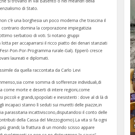
 che si trovano in Val Basento o nei meandri della
enzialismo di Stato.
 non c’è una borghesia un poco moderna che trascina il
l contrario domina la corporazione impiegatizia
ottimo serbatoio di voti. Si notano gruppi
lotta per accaparrarsi il ricco piatto dei denari stanziati
Fse-Fesr-Pon-Por-Programma rurale-Gal). Epperò cresce
vani laureati e diplomati.
simile da quella raccontata da Carlo Levi
immenso,sia come somma di sofferenze individuali,di
i, sia come morte e deserti di intere regioni,come
iccoli e grandi,spopolati e inesistenti : dove al di là di
gli incapaci stanno lì seduti sui muretti delle piazze,in
sia parassitaria incattiviscono,disputandosi il conto delle
tributi della Cassa del Mezzogiorno).La vita si fa ogni
più grandi; la frattura di un mondo scisso appare
i rivolgimenti,se non se ne distruggono le cause”.