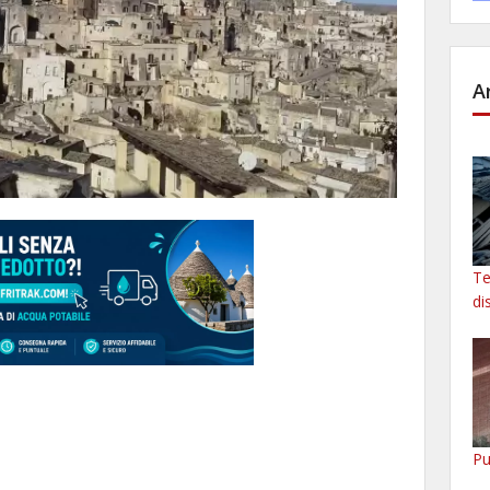
A
Te
di
Pu