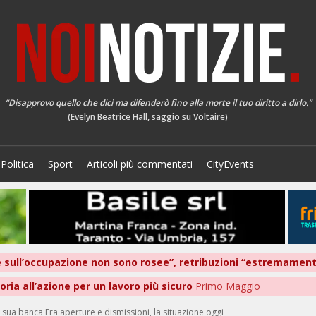
“Disapprovo quello che dici ma difenderò fino alla morte il tuo diritto a dirlo.”
(Evelyn Beatrice Hall, saggio su Voltaire)
Politica
Sport
Articoli più commentati
CityEvents
ive sull’occupazione non sono rosee”, retribuzioni “estremame
ria all’azione per un lavoro più sicuro
Primo Maggio
 sua banca Fra aperture e dismissioni, la situazione oggi