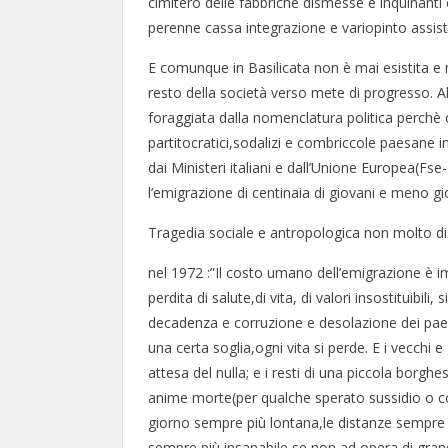
cimitero delle fabbriche dismesse e inquinanti
perenne cassa integrazione e variopinto assist
E comunque in Basilicata non è mai esistita e
resto della società verso mete di progresso. A
foraggiata dalla nomenclatura politica perchè 
partitocratici,sodalizi e combriccole paesane in 
dai Ministeri italiani e dall’Unione Europea(
l’emigrazione di centinaia di giovani e meno gio
Tragedia sociale e antropologica non molto dis
nel 1972 :”Il costo umano dell’emigrazione è 
perdita di salute,di vita, di valori insostituibil
decadenza e corruzione e desolazione dei paesi p
una certa soglia,ogni vita si perde. E i vecchi e 
attesa del nulla; e i resti di una piccola borghe
anime morte(per qualche sperato sussidio o con
giorno sempre più lontana,le distanze sempre 
sempre più insanabile se non ad opera di grand