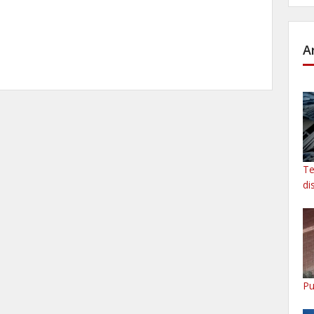
A
Te
di
Pu