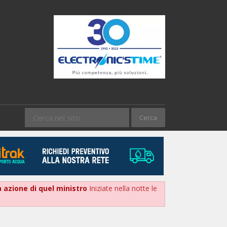
ma azione di quel ministro
Iniziate nella notte le