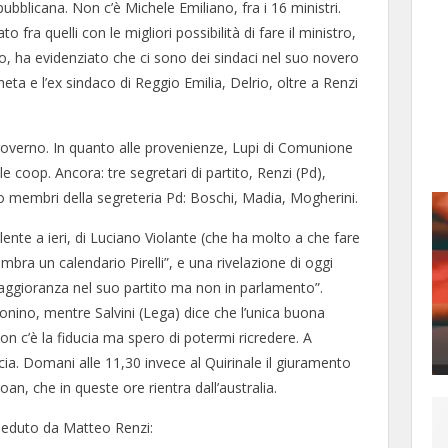
pubblicana. Non c’è Michele Emiliano, fra i 16 ministri.
o fra quelli con le migliori possibilità di fare il ministro,
vo, ha evidenziato che ci sono dei sindaci nel suo novero
eta e l’ex sindaco di Reggio Emilia, Delrio, oltre a Renzi
overno. In quanto alle provenienze, Lupi di Comunione
lle coop. Ancora: tre segretari di partito, Renzi (Pd),
ono membri della segreteria Pd: Boschi, Madia, Mogherini.
alente a ieri, di Luciano Violante (che ha molto a che fare
embra un calendario Pirelli”, e una rivelazione di oggi
maggioranza nel suo partito ma non in parlamento”.
nino, mentre Salvini (Lega) dice che l’unica buona
on c’è la fiducia ma spero di potermi ricredere. A
ucia. Domani alle 11,30 invece al Quirinale il giuramento
oan, che in queste ore rientra dall’australia.
esieduto da Matteo Renzi: