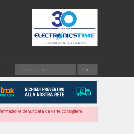
ermazione denunciata da varie consigliere