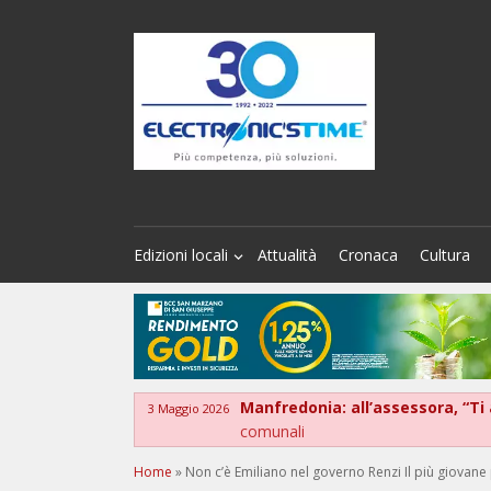
Edizioni locali
Attualità
Cronaca
Cultura
Manfredonia: all’assessora, “Ti
3 Maggio 2026
comunali
Home
»
Non c’è Emiliano nel governo Renzi Il più giovane