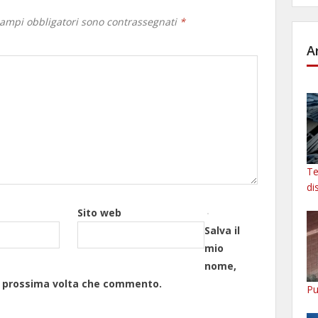
campi obbligatori sono contrassegnati
*
A
Te
di
Sito web
Salva il
mio
nome,
la prossima volta che commento.
Pu