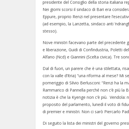
presidente del Consiglio della storia italiana re
Nei giorni scorsi il sindaco di Bari era considerat
Eppure, proprio Renzi nel presentare l’esecuti
(ad esempio, la Lanzetta, sindaco anti ‘ndrangh
stesso).
Nove ministri facevano parte del precedente g
e liberazione, Guidi di Confindustria, Poletti de
Alfano (Ncd) e Giannini (Scelta civica). Tre s
Dal di fuori, un parere che è una stilettata, ris
con la valle d’Itria) “una riforma al mese? Mi s
pomeriggio di Silvio Berlusconi: “Renzi ha la 
Rammarico di Pannella perché non c’è più la Bo
notizia è che la Kyenge non c’è più. Vendola: n
proposito del parlamento, lunedì il voto di fid
di premier e ministri. Non ci sarò Piercarlo Pad
Di seguito la lista dei ministri del governo pr