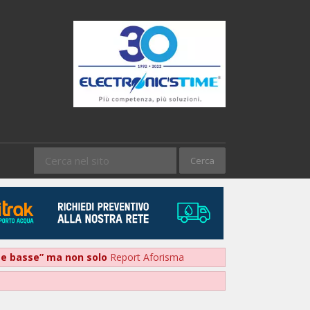
nte basse” ma non solo
Report Aforisma