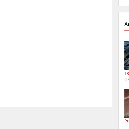
A
Te
di
Pu