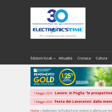
Edizioni locali
Attualità
Cronaca
Cultura
Lavoro: in Puglia “le prospett
1 Maggio 2026
Festa dei Lavoratori: dalla memo
1 Maggio 2026
Home
»
Maltempo: la Puglia fra le regioni in allerta per t