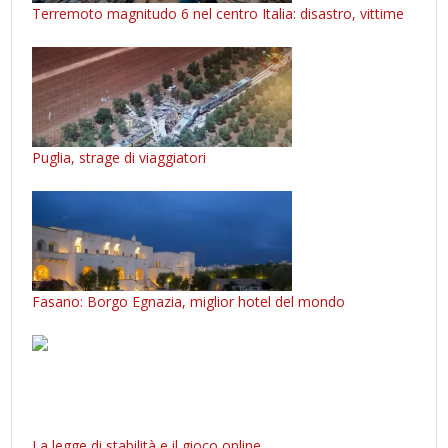
Terremoto magnitudo 6 nel centro Italia: disastro, vittime
Puglia, strage di viaggiatori
Fasano: Borgo Egnazia, miglior hotel del mondo
La legge di stabilità e il gioco online