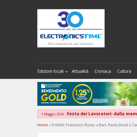
Edizioni locali
Attualità
Cronaca
Cultura
Festa dei Lavoratori: dalla memo
1 Maggio 2026
Home
»
Prefetti: Francesco Russo a Bari, Paola Dessì a T