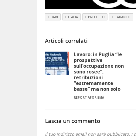
BARI
ITALIA
PREFETTO
TARANTO
Articoli correlati
Lavoro: in Puglia “le
prospettive
sull’occupazione non
sono rosee”,
retribuzioni
“estremamente
basse” ma non solo
REPORT AFORISMA
Lascia un commento
Il tuo indirizzo email non sarà pubblicato.
I 