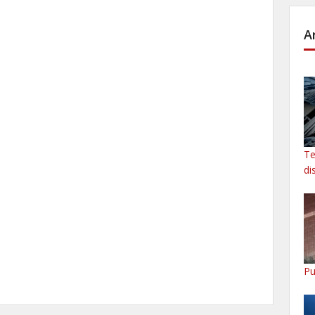
A
Te
di
Pu