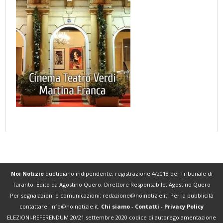
Noi Notizie
quotidiano indipendente, registrazione 4/2018 del Tribunale di
Taranto. Edito da Agostino Quero. Direttore Responsabile: Agostino Quero
Per segnalazioni e comunicazioni:
redazione@noinotizie.it
. Per la pubblicità
contattare:
info@noinotizie.it
.
Chi siamo
-
Contatti
-
Privacy Policy
ELEZIONI-REFERENDUM 20/21 settembre 2020 codice di autoregolamentazione