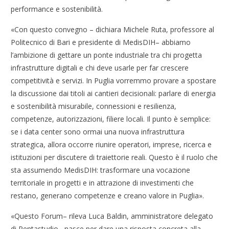
performance e sostenibilità.
«Con questo convegno – dichiara Michele Ruta, professore al
Politecnico di Bari e presidente di MedisDIH– abbiamo
l’ambizione di gettare un ponte industriale tra chi progetta
infrastrutture digitali e chi deve usarle per far crescere
competitività e servizi. In Puglia vorremmo provare a spostare
la discussione dai titoli ai cantieri decisionali: parlare di energia
e sostenibilità misurabile, connessioni e resilienza,
competenze, autorizzazioni, filiere locali. Il punto è semplice:
se i data center sono ormai una nuova infrastruttura
strategica, allora occorre riunire operatori, imprese, ricerca e
istituzioni per discutere di traiettorie reali. Questo è il ruolo che
sta assumendo MedisDIH: trasformare una vocazione
territoriale in progetti e in attrazione di investimenti che
restano, generano competenze e creano valore in Puglia».
«Questo Forum– rileva Luca Baldin, amministratore delegato
di Pentastudio– nasce per dare una risposta concreta alla