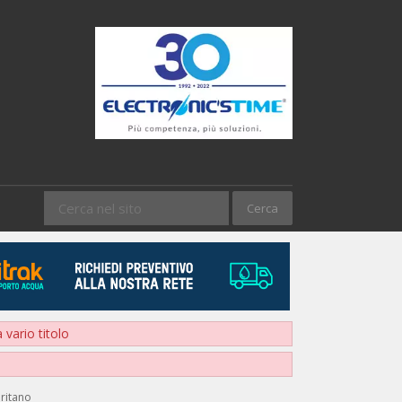
 vario titolo
ritano