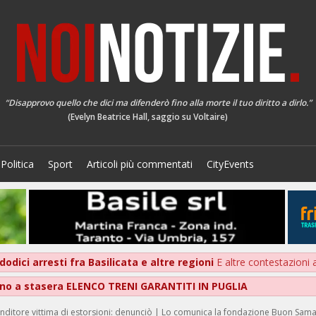
“Disapprovo quello che dici ma difenderò fino alla morte il tuo diritto a dirlo.”
(Evelyn Beatrice Hall, saggio su Voltaire)
Politica
Sport
Articoli più commentati
CityEvents
dodici arresti fra Basilicata e altre regioni
E altre contestazioni a
fino a stasera ELENCO TRENI GARANTITI IN PUGLIA
nditore vittima di estorsioni: denunciò | Lo comunica la fondazione Buon Sama