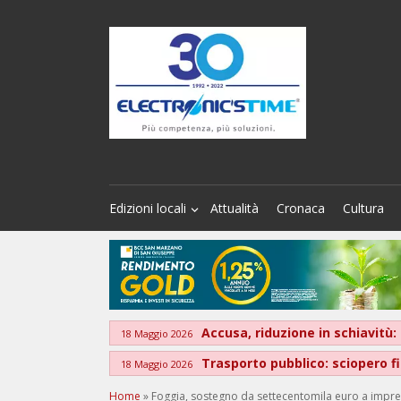
Edizioni locali
Attualità
Cronaca
Cultura
Accusa, riduzione in schiavitù: 
18 Maggio 2026
Trasporto pubblico: sciopero 
18 Maggio 2026
Home
»
Foggia, sostegno da settecentomila euro a impre