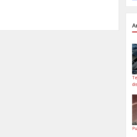
A
Te
di
Pu