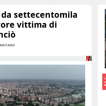
 da settecentomila
ore vittima di
nciò
MARITANO