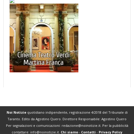
Noi Notizie
quotidiano indipendente, registrazione 4/2018 del Tribunale di
Taranto. Edito da Agostino Quero. Direttore Responsabile: Agostino Quero
Per segnalazioni e comunicazioni:
redazione@noinotizie.it
. Per la pubblicità
contattare:
info@noinotizie.it
.
Chi siamo
-
Contatti
-
Privacy Policy