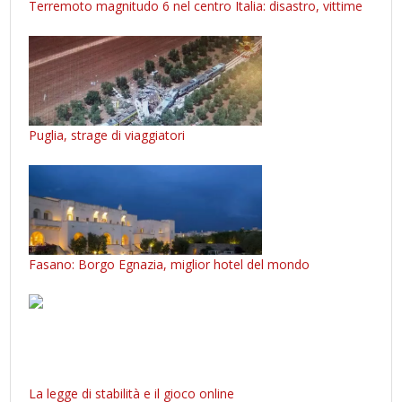
Terremoto magnitudo 6 nel centro Italia: disastro, vittime
Puglia, strage di viaggiatori
Fasano: Borgo Egnazia, miglior hotel del mondo
La legge di stabilità e il gioco online