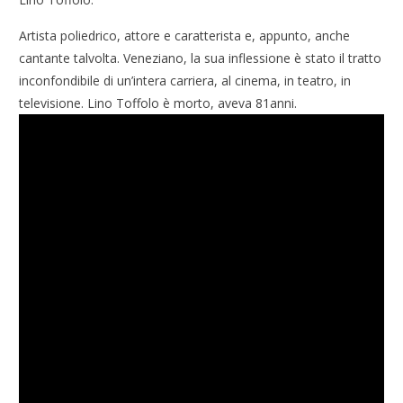
Artista poliedrico, attore e caratterista e, appunto, anche
cantante talvolta. Veneziano, la sua inflessione è stato il tratto
inconfondibile di un’intera carriera, al cinema, in teatro, in
televisione. Lino Toffolo è morto, aveva 81anni.