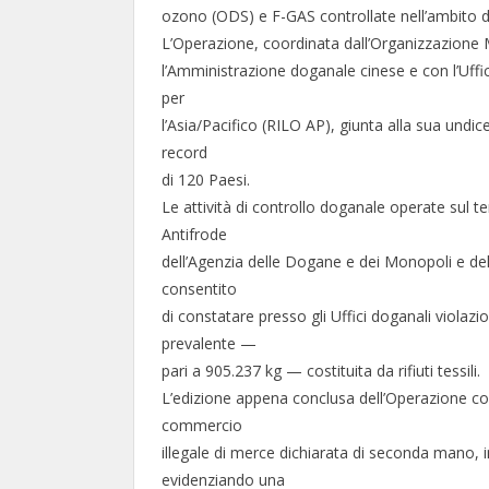
ozono (ODS) e F-GAS controllate nell’ambito d
L’Operazione, coordinata dall’Organizzazione
l’Amministrazione doganale cinese e con l’Uffi
per
l’Asia/Pacifico (RILO AP), giunta alla sua undi
record
di 120 Paesi.
Le attività di controllo doganale operate sul t
Antifrode
dell’Agenzia delle Dogane e dei Monopoli e d
consentito
di constatare presso gli Uffici doganali violazion
prevalente —
pari a 905.237 kg — costituita da rifiuti tessili.
L’edizione appena conclusa dell’Operazione co
commercio
illegale di merce dichiarata di seconda mano, in
evidenziando una