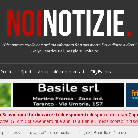
“Disapprovo quello che dici ma difenderò fino alla morte il tuo diritto a dirlo.”
(Evelyn Beatrice Hall, saggio su Voltaire)
Politica
Sport
Articoli più commentati
CityEvents
po Scavo: quattordici arresti di esponenti di spicco dei clan Capr
orze. Gli omicidi avvennero due anni fa a Bari e il mese scorso in disc
an parte tessili: accusa, traffico internazionale illegale | Guardia di finanza