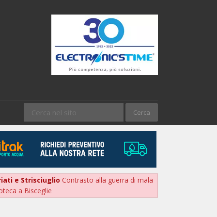
iati e Strisciuglio
Contrasto alla guerra di mala
oteca a Bisceglie