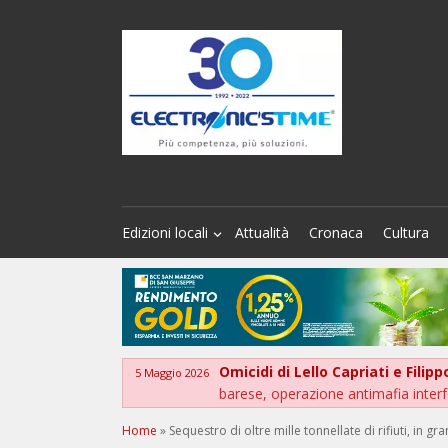
Edizioni locali
Attualità
Cronaca
Cultura
Omicidi di Lello Capriati e Filip
5 Maggio 2026
barese, operazione antimafia interf
Home
»
Sequestro di oltre mille tonnellate di rifiuti, in gr