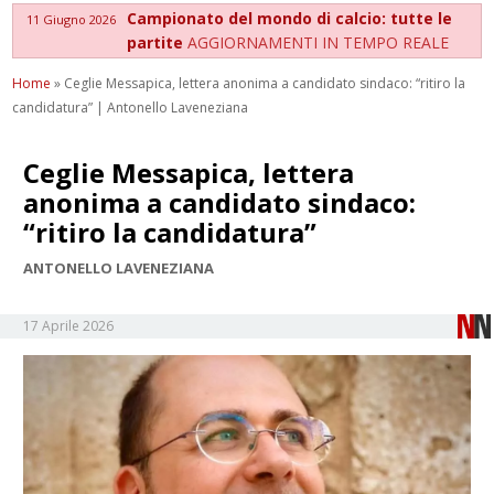
Campionato del mondo di calcio: tutte le
11 Giugno 2026
partite
AGGIORNAMENTI IN TEMPO REALE
Home
»
Ceglie Messapica, lettera anonima a candidato sindaco: “ritiro la
candidatura” | Antonello Laveneziana
Ceglie Messapica, lettera
anonima a candidato sindaco:
“ritiro la candidatura”
ANTONELLO LAVENEZIANA
17 Aprile 2026