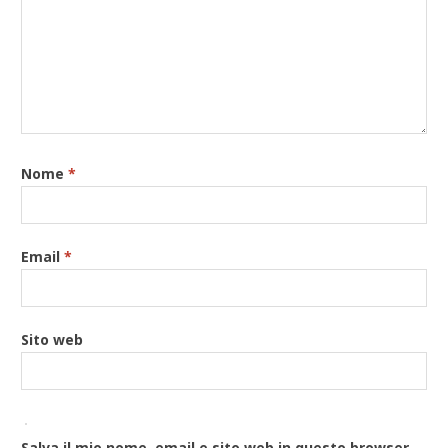
Nome
*
Email
*
Sito web
Salva il mio nome, email e sito web in questo browser