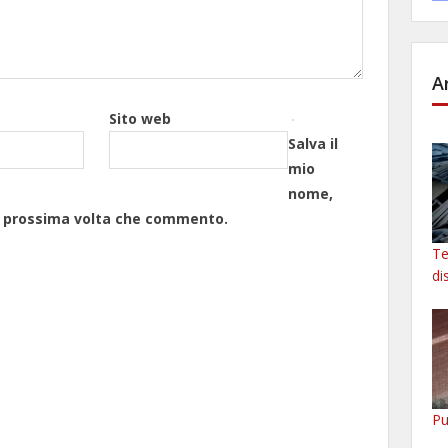
A
Sito web
Salva il
mio
nome,
la prossima volta che commento.
Te
di
Pu