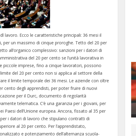
l lavoro. Ecco le caratteristiche principali: 36 mesi il
i, per un massimo di cinque proroghe. Tetto del 20 per
tto all’organico complessivo: sanzioni per i datori di
amministrativa del 20 per cento se l’unità lavorativa in
Le piccole imprese, fino a cinque lavoratori, possono
imite del 20 per cento non si applica al settore della
erare il limite temporale dei 36 mesi. Le aziende con oltre
 cento degli apprendisti, per poter fruire di nuovi
icazione per il Durc, documento di regolarità
vamente telematica. C’è una garanzia per i giovani, per
dei Paesi dell’Unione europea. Ancora, fissato al 35 per
er i datori di lavoro che stipulano contratti di
superiore al 20 per cento. Per l’apprendistato,
onalizzato e potenziamento dell’alternanza scuola-