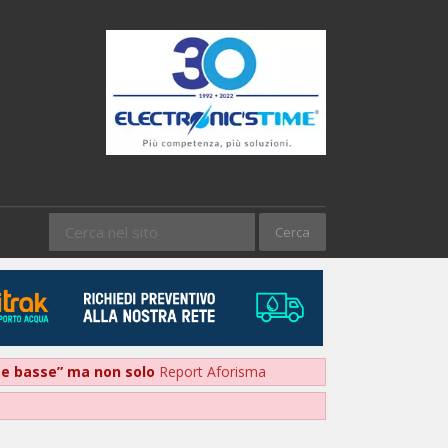
nte basse” ma non solo
Report Aforisma