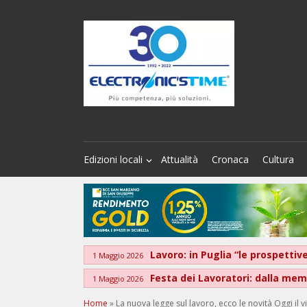
Edizioni locali
Attualità
Cronaca
Cultura
Lavoro: in Puglia “le prospett
1 Maggio 2026
Festa dei Lavoratori: dalla memo
1 Maggio 2026
Home
»
La nuova legge sul lavoro, ecco le novità Oggi il v