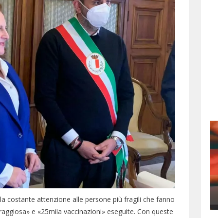
a costante attenzione alle persone più fragili che fanno
e coraggiosa» e «25mila vaccinazioni» eseguite. Con queste