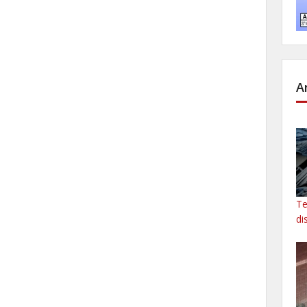
A
Te
di