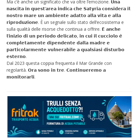
Ma c’è anche un significato che va oltre l’emozione. 𝗨𝗻𝗮
𝗻𝗮𝘀𝗰𝗶𝘁𝗮 𝗶𝗻 𝗾𝘂𝗲𝘀𝘁’𝗮𝗿𝗲𝗮 𝗶𝗻𝗱𝗶𝗰𝗮 𝗰𝗵𝗲 𝗦𝗮𝘁𝘆𝗿𝗶𝗮 𝗰𝗼𝗻𝘀𝗶𝗱𝗲𝗿𝗮 𝗶𝗹
𝗻𝗼𝘀𝘁𝗿𝗼 𝗺𝗮𝗿𝗲 𝘂𝗻 𝗮𝗺𝗯𝗶𝗲𝗻𝘁𝗲 𝗮𝗱𝗮𝘁𝘁𝗼 𝗮𝗹𝗹𝗮 𝘃𝗶𝘁𝗮 𝗲 𝗮𝗹𝗹𝗮
𝗿𝗶𝗽𝗿𝗼𝗱𝘂𝘇𝗶𝗼𝗻𝗲. È un segnale sullo stato dell’ecosistema e
sulla qualità delle risorse che continua a offrire. 𝗘̀ 𝗮𝗻𝗰𝗵𝗲
𝗹’𝗶𝗻𝗶𝘇𝗶𝗼 𝗱𝗶 𝘂𝗻 𝗽𝗲𝗿𝗶𝗼𝗱𝗼 𝗱𝗲𝗹𝗶𝗰𝗮𝘁𝗼, 𝗶𝗻 𝗰𝘂𝗶 𝗶𝗹 𝗰𝘂𝗰𝗰𝗶𝗼𝗹𝗼 𝗲̀
𝗰𝗼𝗺𝗽𝗹𝗲𝘁𝗮𝗺𝗲𝗻𝘁𝗲 𝗱𝗶𝗽𝗲𝗻𝗱𝗲𝗻𝘁𝗲 𝗱𝗮𝗹𝗹𝗮 𝗺𝗮𝗱𝗿𝗲 𝗲
𝗽𝗮𝗿𝘁𝗶𝗰𝗼𝗹𝗮𝗿𝗺𝗲𝗻𝘁𝗲 𝘃𝘂𝗹𝗻𝗲𝗿𝗮𝗯𝗶𝗹𝗲 𝗮 𝗾𝘂𝗮𝗹𝘀𝗶𝗮𝘀𝗶 𝗱𝗶𝘀𝘁𝘂𝗿𝗯𝗼
𝗲𝘀𝘁𝗲𝗿𝗻𝗼.
Dal 2023 questa coppia frequenta il Mar Grande con
regolarità. 𝗢𝗿𝗮 𝘀𝗼𝗻𝗼 𝗶𝗻 𝘁𝗿𝗲. 𝗖𝗼𝗻𝘁𝗶𝗻𝘂𝗲𝗿𝗲𝗺𝗼 𝗮
𝗺𝗼𝗻𝗶𝘁𝗼𝗿𝗮𝗿𝗹𝗶.