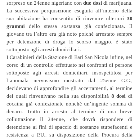
sorpreso un 24enne nigeriano con
due dosi
di marijuana.
La successiva perquisizione eseguita all’interno della
sua abitazione ha consentito di rinvenire ulteriori
30
grammi
dello stessa sostanza già confezionata. Il
giovane tra l’altro era già noto poiché arrestato sempre
per detenzione di droga lo scorso maggio, è stato
sottoposto agli arresti domiciliari.
I Carabinieri della Stazione di Bari San Nicola infine, nel
corso di un controllo effettuato nei confronti di persone
sottoposte agli arresti domiciliari, insospettitosi per
l’anomala nervosismo mostrato dal 25enne G.G.,
decidevano di approfondire gli accertamenti, al termine
dei quali rinvenivano nella sua disponibilità
8 dosi
di
cocaina già confezionate nonché un’ingente somma di
denaro. Tratto in arresto al termine di una breve
colluttazione il 24enne, che dovrà rispondere di
detenzione ai fini di spaccio di sostanze stupefacenti e
resistenza a P.U., su disposizione della Procura della