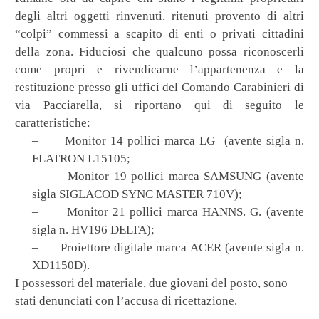
degli altri oggetti rinvenuti, ritenuti provento di altri
“colpi” commessi a scapito di enti o privati cittadini
della zona. Fiduciosi che qualcuno possa riconoscerli
come propri e rivendicarne l’appartenenza e la
restituzione presso gli uffici del Comando Carabinieri di
via Pacciarella, si riportano qui di seguito le
caratteristiche:
–
Monitor 14 pollici marca LG
(avente sigla n.
FLATRON L15105;
–
Monitor 19 pollici marca SAMSUNG (avente
sigla SIGLACOD SYNC MASTER 710V);
–
Monitor 21 pollici marca HANNS. G. (avente
sigla n. HV196 DELTA);
–
Proiettore digitale marca ACER (avente sigla n.
XD1150D).
I possessori del materiale, due giovani del posto, sono
stati denunciati con l’accusa di ricettazione.