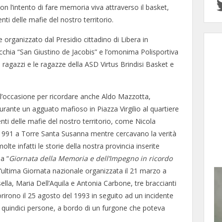
n l’intento di fare memoria viva attraverso il basket,
ti delle mafie del nostro territorio.
 organizzato dal Presidio cittadino di Libera in
rocchia “San Giustino de Jacobis” e l’omonima Polisportiva
ragazzi e le ragazze della ASD Virtus Brindisi Basket e
 l’occasione per ricordare anche Aldo Mazzotta,
urante un agguato mafioso in Piazza Virgilio al quartiere
nti delle mafie del nostro territorio, come Nicola
o 1991 a Torre Santa Susanna mentre cercavano la verità
te infatti le storie della nostra provincia inserite
a “
Giornata della Memoria e dell’Impegno in ricordo
l’ultima Giornata nazionale organizzata il 21 marzo a
ella, Maria Dell’Aquila e Antonia Carbone, tre braccianti
rirono il 25 agosto del 1993 in seguito ad un incidente
e quindici persone, a bordo di un furgone che poteva