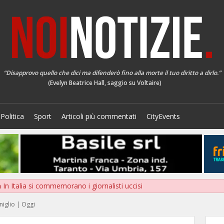
“Disapprovo quello che dici ma difenderò fino alla morte il tuo diritto a dirlo.”
(Evelyn Beatrice Hall, saggio su Voltaire)
Politica
Sport
Articoli più commentati
CityEvents
a
In Italia si commemorano i giornalisti uccisi
niglio | Oggi