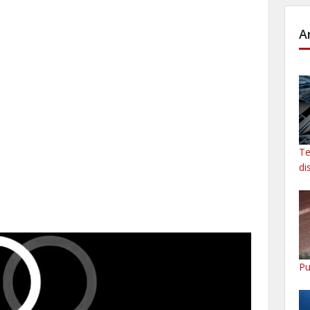
A
Te
di
Pu