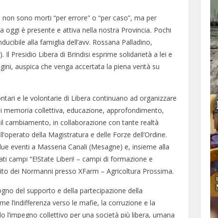
ie non sono morti “per errore” o “per caso”, ma per
ra oggi è presente e attiva nella nostra Provincia
.
Pochi
ducibile alla famiglia dell’avv. Rossana Palladino,
 Il Presidio Libera di Brindisi esprime solidarietà a lei e
agini, auspica che venga accertata la piena verità su
ontari e le volontarie di Libera continuano ad organizzare
 di memoria collettiva, educazione, approfondimento,
e il cambiamento, in collaborazione con tante realtà
dell’operato della Magistratura e delle Forze dell’Ordine.
due eventi a Masseria Canali (Mesagne) e, insieme alla
ati campi “E!State Liberi! – campi di formazione e
 Vito dei Normanni presso XFarm – Agricoltura Prossima.
ogno del supporto e della partecipazione della
eme l’indifferenza verso le mafie, la corruzione e la
o l’impegno collettivo per una società più libera, umana