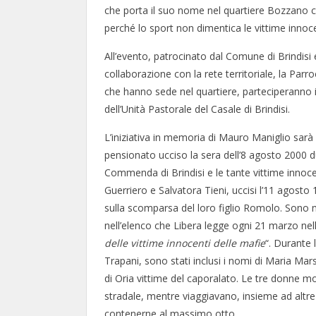
che porta il suo nome nel quartiere Bozzano co
perché lo sport non dimentica le vittime innocen
All’evento, patrocinato dal Comune di Brindisi e
collaborazione con la rete territoriale, la Par
che hanno sede nel quartiere, parteciperanno i 
dell’Unità Pastorale del Casale di Brindisi.
L’iniziativa in memoria di Mauro Maniglio sarà
pensionato ucciso la sera dell’8 agosto 2000 d
Commenda di Brindisi e le tante vittime innoce
Guerriero e Salvatora Tieni, uccisi l’11 agost
sulla scomparsa del loro figlio Romolo. Sono mol
nell’elenco che Libera legge ogni 21 marzo nell
delle vittime innocenti delle mafie
“. Durante 
Trapani, sono stati inclusi i nomi di Maria Mars
di Oria vittime del caporalato. Le tre donne mo
stradale, mentre viaggiavano, insieme ad altr
contenerne al massimo otto.