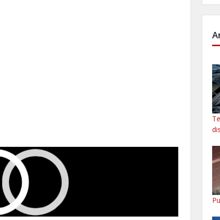
A
Te
di
Pu