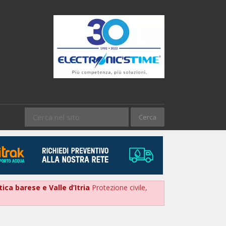
tica barese e Valle d’Itria
Protezione civile,