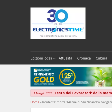
Edizioni locali
Attualità
Cronaca
Cultura
Festa dei Lavoratori: dalla memo
1 Maggio 2026
Home
»
Incidente: morta 34enne di San Nicandro Gargan