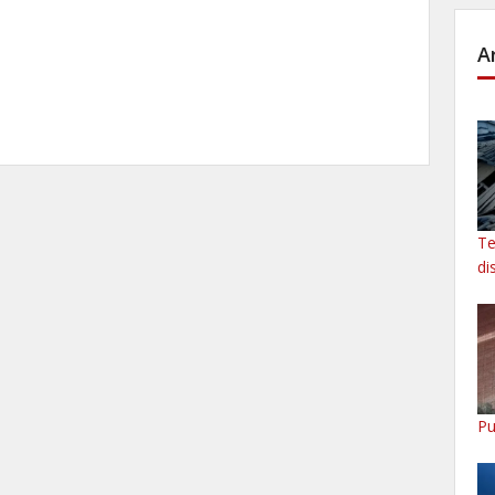
A
Te
di
Pu