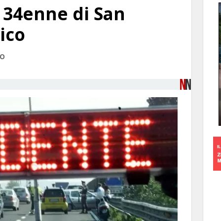
 34enne di San
ico
IO