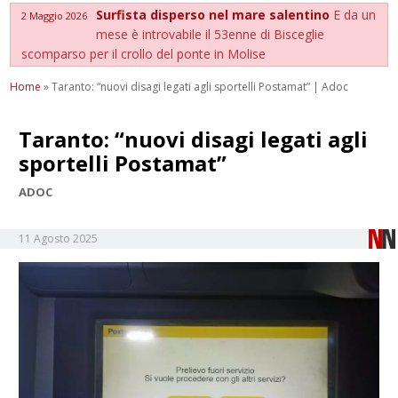
Surfista disperso nel mare salentino
E da un
2 Maggio 2026
mese è introvabile il 53enne di Bisceglie
scomparso per il crollo del ponte in Molise
Home
»
Taranto: “nuovi disagi legati agli sportelli Postamat” | Adoc
Taranto: “nuovi disagi legati agli
sportelli Postamat”
ADOC
11 Agosto 2025