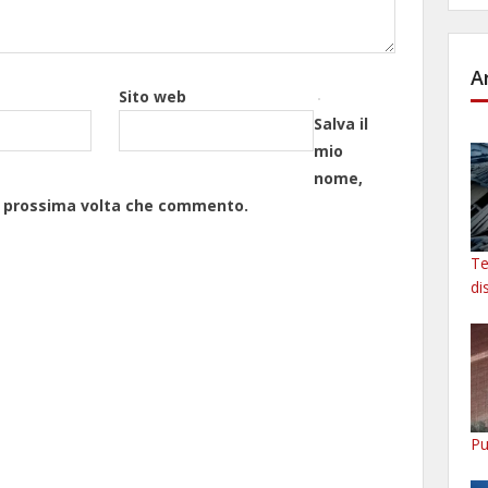
A
Sito web
Salva il
mio
nome,
la prossima volta che commento.
Te
di
Pu