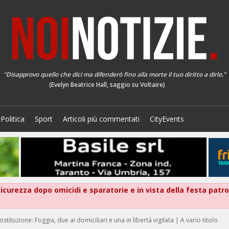
“Disapprovo quello che dici ma difenderò fino alla morte il tuo diritto a dirlo.”
(Evelyn Beatrice Hall, saggio su Voltaire)
Politica
Sport
Articoli più commentati
CityEvents
 sicurezza dopo omicidi e sparatorie e in vista della festa patr
tuzione: Foggia, due ai domiciliari e una in libertà vigilata | A vario titolo