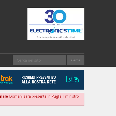
onale
Domani sarà presente in Puglia il ministro