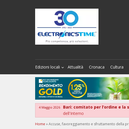
Edizioni locali
Attualità
Cronaca
Cultura
Bari: comitato per l’ordine e la
4 Maggio 2026
dell'Interno
Home
»
Accuse, favoreggiamento e sfruttamento della prosti