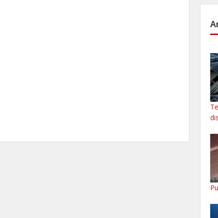
A
Te
di
Pu