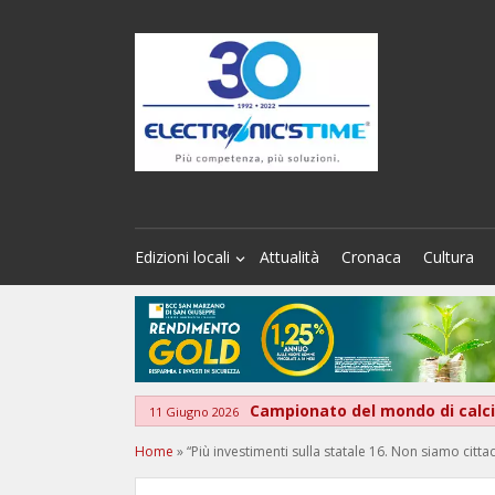
Edizioni locali
Attualità
Cronaca
Cultura
Campionato del mondo di calcio
11 Giugno 2026
Home
»
“Più investimenti sulla statale 16. Non siamo citta