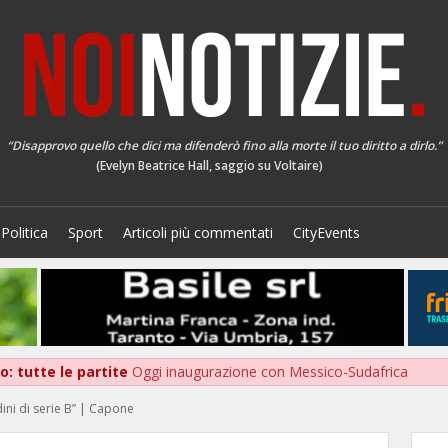
“Disapprovo quello che dici ma difenderò fino alla morte il tuo diritto a dirlo.”
(Evelyn Beatrice Hall, saggio su Voltaire)
Politica
Sport
Articoli più commentati
CityEvents
: tutte le partite
Oggi inaugurazione con Messico-Sudafrica
dini di serie B” | Capone