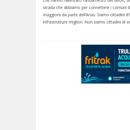
che hanno rallentato l’andamento dei lavori, d
strada che abbiamo per connettere i comuni de
maggiore da parte dell’Anas. Siamo cittadini d’I
infrastrutture migliori. Non siamo cittadini di s