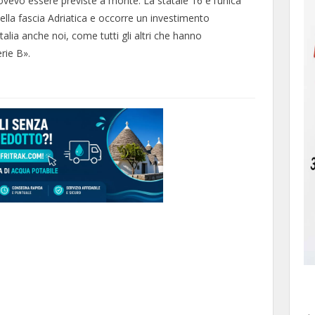
ovevo essere previste a monte. La statale 16 è l’unica
lla fascia Adriatica e occorre un investimento
talia anche noi, come tutti gli altri che hanno
erie B».